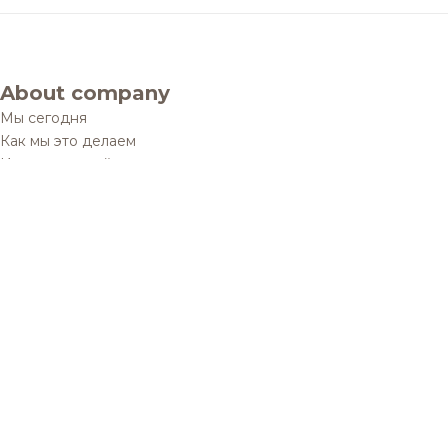
About company
Мы сегодня
Как мы это делаем
История одной мечты
Социальные проекты
Дистрибуционные юниты
Контакты
Обратная связь
Brands and products
Каталог
Бренды
Рецепты
Качество и безопасность
Удостоверения качества