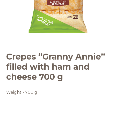
Обратная связь
БРЕНДЫ И ПРОДУКТЫ
Каталог
Crepes “Granny Annie”
Бренды
filled with ham and
cheese 700 g
Рецепты
Качество и безопасность
Weight - 700 g
Удостоверения качества