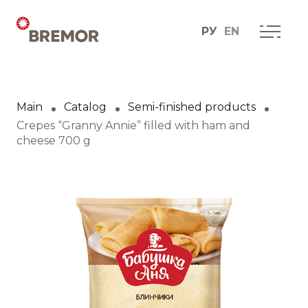
РУ
EN
Русский
О КОМПАНИИ
Мы сегодня
Main
Catalog
Semi-finished products
English
Как мы это делаем
Crepes “Granny Annie” filled with ham and
cheese 700 g
История одной мечты
Социальные проекты
Дистрибуционные
юниты
Контакты