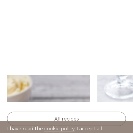
Команда BREMOR
Студентам
Вакансии
Potato-buckwheat pancakes
Gougère wi
with mascarpone and
and red cavi
pollock caviar
All recipes
I have read the
cookie policy
, I accept all