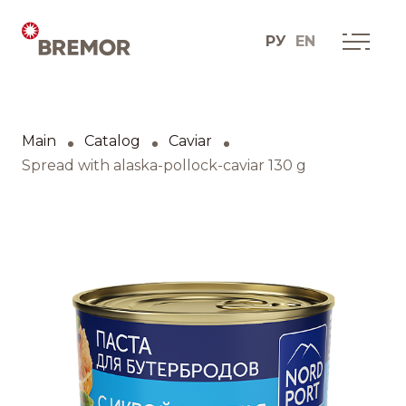
РУ
EN
Русский
О КОМПАНИИ
Мы сегодня
Main
Catalog
Caviar
English
Как мы это делаем
Spread with alaska-pollock-caviar 130 g
История одной мечты
Социальные проекты
Дистрибуционные
юниты
Контакты