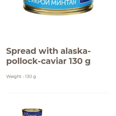
Обратная связь
БРЕНДЫ И ПРОДУКТЫ
Каталог
Spread with alaska-
pollock-caviar 130 g
Бренды
Рецепты
Weight - 130 g
Качество и безопасность
Удостоверения качества