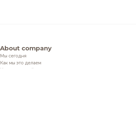
About company
Мы сегодня
Как мы это делаем
История одной мечты
Социальные проекты
Дистрибуционные юниты
Контакты
Обратная связь
Brands and products
Каталог
Бренды