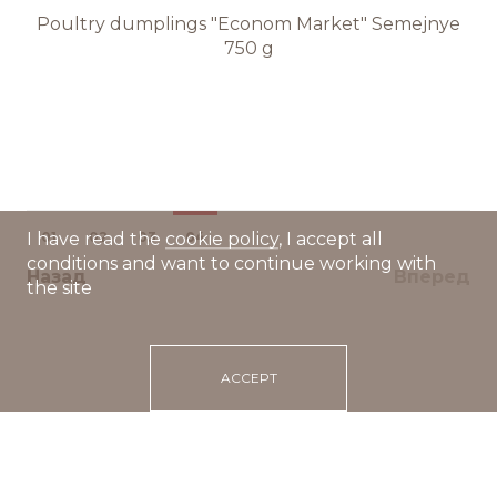
Poultry dumplings "Econom Market" Semejnye
750 g
01
02
03
04
I have read the
cookie policy
, I accept all
conditions and want to continue working with
Назад
Вперед
the site
ACCEPT