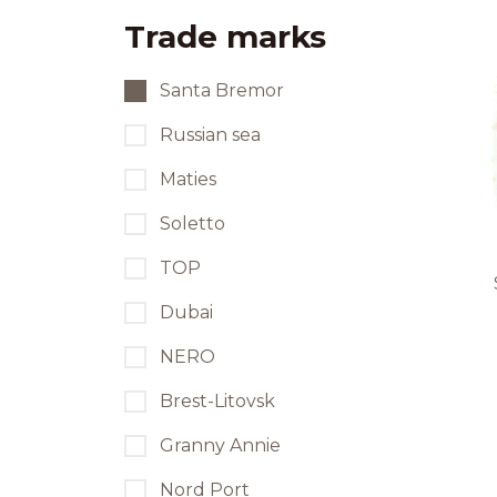
Trade marks
Социальные
проекты
Santa Bremor
Russian sea
Дистрибуционные
юниты
Maties
Soletto
Контакты
TOP
Обратная связь
Dubai
NERO
Brest-Litovsk
Granny Annie
Nord Port