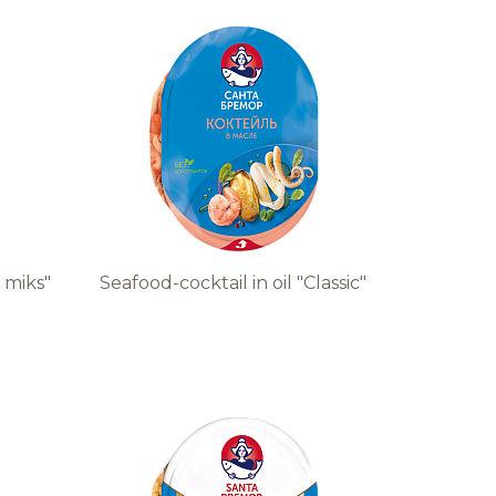
Команда
BREMOR
Студентам
Вакансии
 miks"
Seafood-cocktail in oil "Classic"