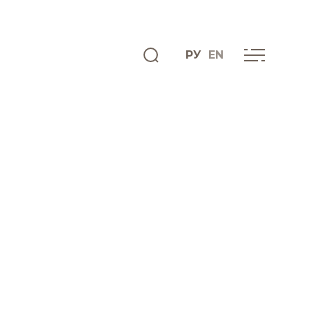
РУ
EN
ENGLISH
КАРЬЕРА
Добро
пожаловать
Преимущества
работы в
компании