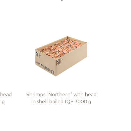
 head
Shrimps “Northern” with head
0 g
in shell boiled IQF 3000 g