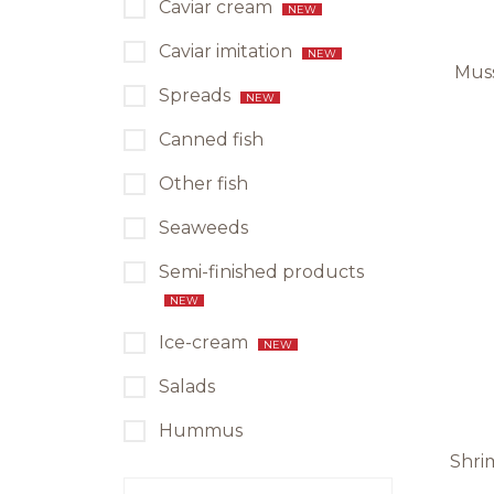
Caviar cream
NEW
Caviar imitation
NEW
Muss
Spreads
NEW
Canned fish
Other fish
Seaweeds
Semi-finished products
NEW
Ice-cream
NEW
Salads
Hummus
Shri