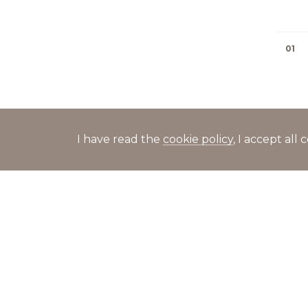
01
I have read the
cookie policy
, I accept al