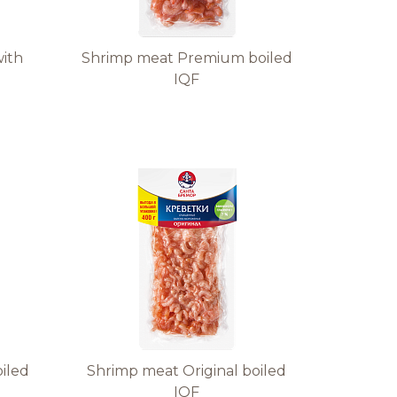
with
Shrimp meat Premium boiled
IQF
oiled
Shrimp meat Original boiled
IQF