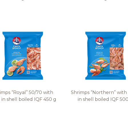
imps “Royal” 50/70 with
Shrimps “Northern” with
in shell boiled IQF 450 g
in shell boiled IQF 50