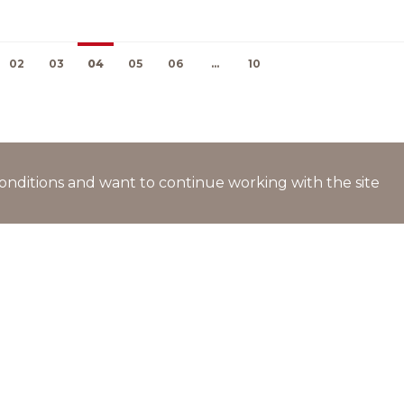
02
03
04
05
06
...
10
l conditions and want to continue working with the site