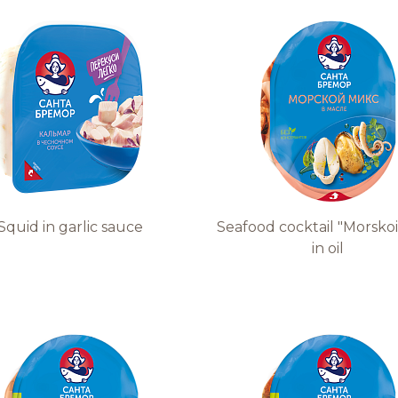
Качество и
безопасность
Удостоверения
качества
Squid in garlic sauce
Seafood cocktail "Morskoi
in oil