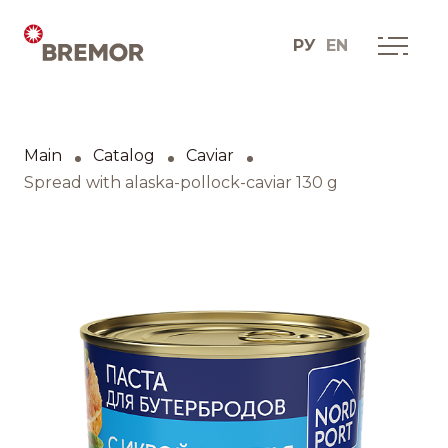
РУ
EN
Русский
О КОМПАНИИ
Мы сегодня
Main
Catalog
Caviar
English
Как мы это делаем
Spread with alaska-pollock-caviar 130 g
История одной мечты
Социальные проекты
Дистрибуционные
юниты
Контакты