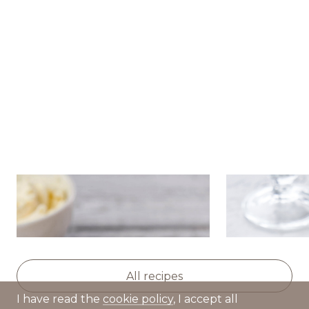
Команда BREMOR
Студентам
Вакансии
Potato-buckwheat pancakes
Gougère wi
with mascarpone and
and red cavi
pollock caviar
All recipes
I have read the
cookie policy
, I accept all