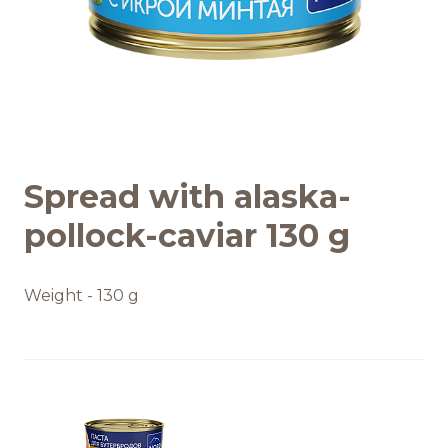
Обратная связь
БРЕНДЫ И ПРОДУКТЫ
Каталог
Spread with alaska-
pollock-caviar 130 g
Бренды
Рецепты
Weight - 130 g
Качество и безопасность
Удостоверения качества