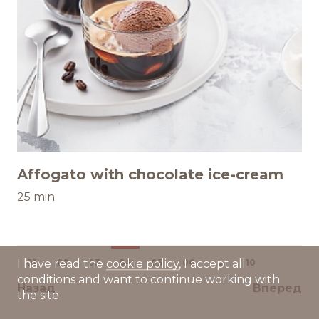
Affogato with chocolate ice-cream
25 min
01
02
03
04
05
06
...
10
I have read the
cookie policy
, I accept all
conditions and want to continue working with
Назад
Вперед
the site