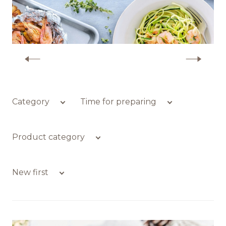
Обратная связь
More recipes with shrimp
БРЕНДЫ И ПРОДУКТЫ
Каталог
Category
Time for preparing
Бренды
Product category
Рецепты
New first
Качество и безопасность
Удостоверения качества