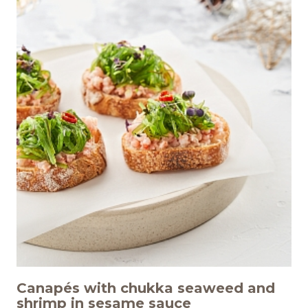
ИНФОЦЕНТР
Новости
Медиа
Отчеты
КАРЬЕРА
Добро пожаловать
Преимущества работы в
компании
Canapés with chukka seaweed and
shrimp in sesame sauce