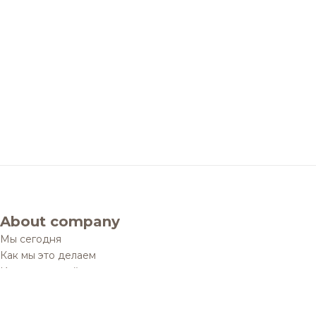
About company
Мы сегодня
Как мы это делаем
История одной мечты
Социальные проекты
Дистрибуционные юниты