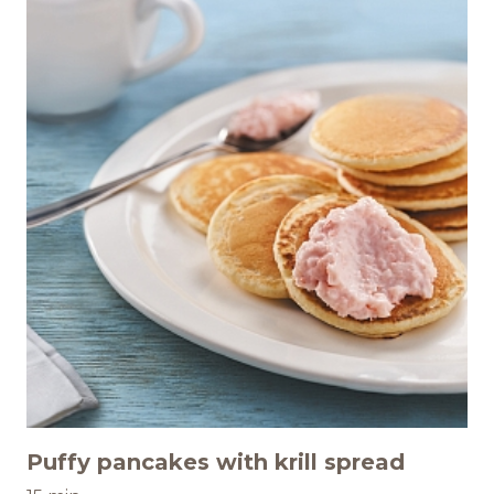
ИНФОЦЕНТР
Новости
Медиа
Отчеты
КАРЬЕРА
Добро пожаловать
Преимущества работы в
компании
Puffy pancakes with krill spread