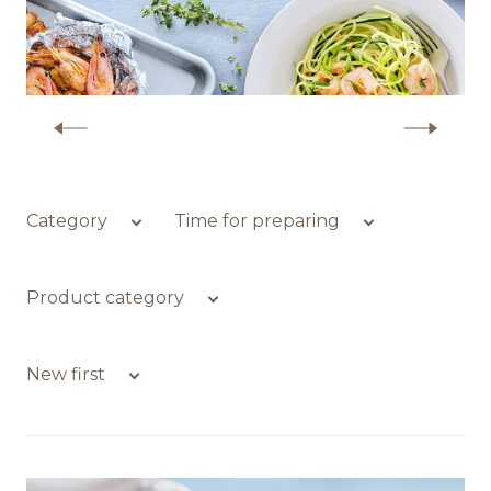
Обратная связь
More recipes with shrimp
БРЕНДЫ И ПРОДУКТЫ
Каталог
Category
Time for preparing
Бренды
Product category
Рецепты
New first
Качество и безопасность
Удостоверения качества