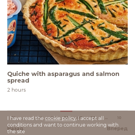
Quiche with asparagus and salmon
spread
2 hours
01
...
04
05
06
07
08
...
10
I have read the
cookie policy
, I accept all
conditions and want to continue working with
Назад
Вперед
the site