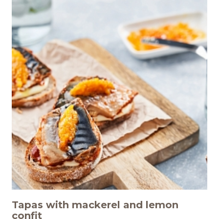
ИНФОЦЕНТР
Новости
Медиа
Отчеты
КАРЬЕРА
Добро пожаловать
Преимущества работы в
компании
Tapas with mackerel and lemon
confit