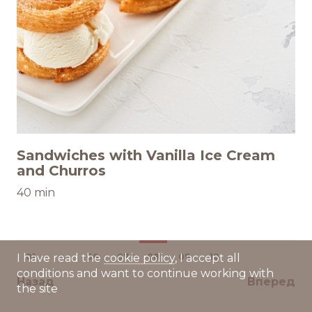
Sandwiches with Vanilla Ice Cream
and Churros
40 min
01
...
06
07
08
09
10
I have read the
cookie policy
, I accept all
conditions and want to continue working with
Назад
Вперед
the site