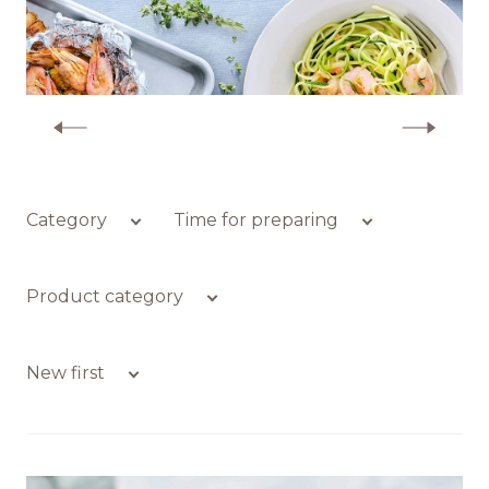
Обратная связь
More recipes with shrimp
БРЕНДЫ И ПРОДУКТЫ
Каталог
Category
Time for preparing
Бренды
Product category
Рецепты
New first
Качество и безопасность
Удостоверения качества