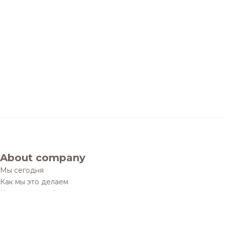
About company
Мы сегодня
Как мы это делаем
История одной мечты
Социальные проекты
Дистрибуционные юниты