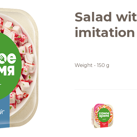
Качество и
безопасность
Salad wi
Удостоверения
imitation
качества
Weight - 150 g