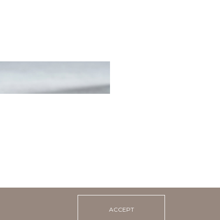
e grilled shrimps
ACCEPT