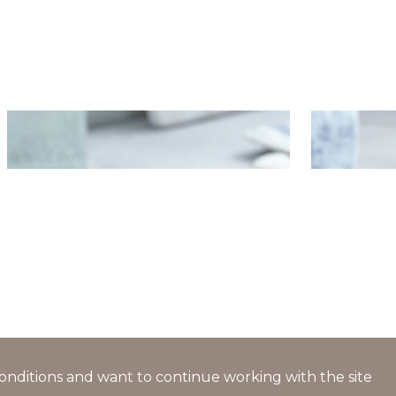
Shrimps in coconut chips
Garlic lim
l conditions and want to continue working with the site