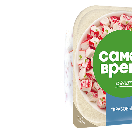
Социальные
проекты
Дистрибуционные
юниты
Контакты
Обратная связь