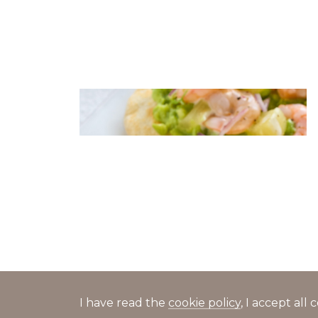
Flatbreads with shrimp and
pineapple
I have read the
cookie policy
, I accept al