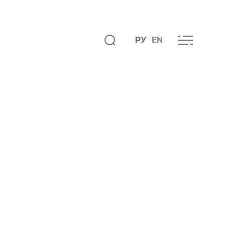
РУ
EN
ENGLISH
КАРЬЕРА
Добро
пожаловать
Преимущества
работы в
компании